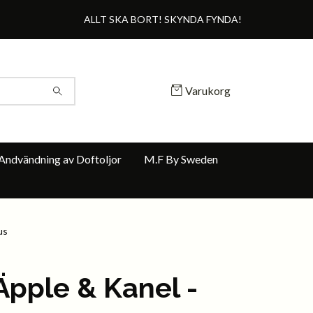
ALLT SKA BORT! SKYNDA FYNDA!
Varukorg
Andvändning av Doftoljor
M.F By Sweden
us
Äpple & Kanel -