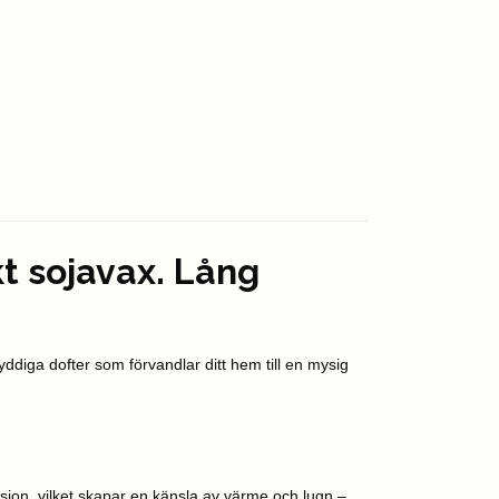
t sojavax. Lång
ddiga dofter som förvandlar ditt hem till en mysig
sion, vilket skapar en känsla av värme och lugn –