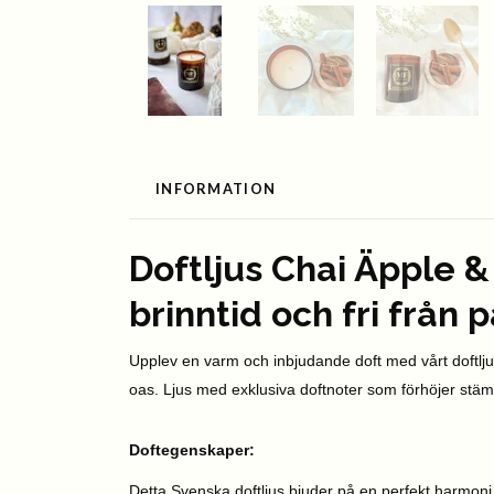
INFORMATION
Doftljus Chai Äpple 
brinntid och fri från
Upplev en varm och inbjudande doft med vårt doftljus
oas. Ljus med exklusiva doftnoter som förhöjer stäm
Doftegenskaper:
Detta Svenska doftljus bjuder på en perfekt harmoni