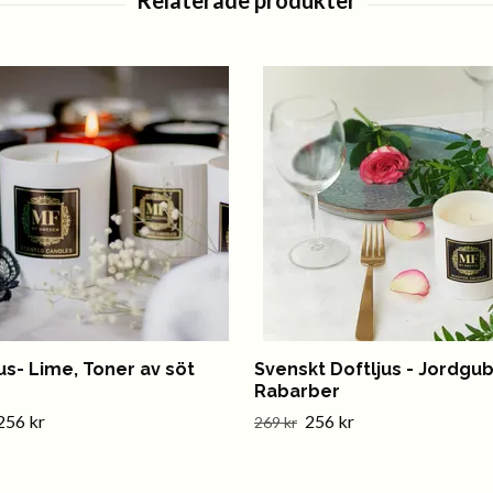
us- Lime, Toner av söt
Svenskt Doftljus - Jordgu
Rabarber
256 kr
256 kr
269 kr