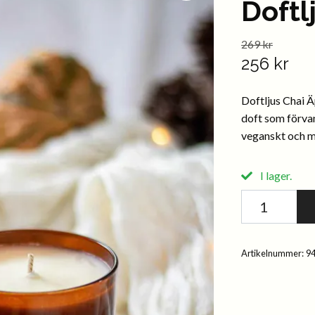
Doftl
269 kr
256 kr
Doftljus Chai Ä
doft som förvan
veganskt och me
I lager.
Artikelnummer:
9