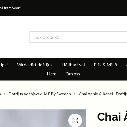
M framöver!
ips!
Vårda ditt doftljus
Hållbart val
Etik & Miljö
Hem
Om oss
m
Doftljus av sojavax- M.F By Sweden
Chai Äpple & Kanel - Doftlj
Chai 