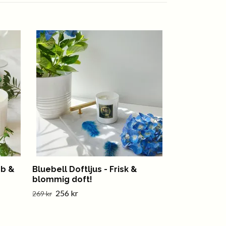
Lock Guld
Slut i lager
bb &
Bluebell Doftljus - Frisk &
blommig doft!
256 kr
269 kr