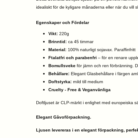
idealiskt för de kyligare månaderna eller när du vill
Egenskaper och Fördelar
Vikt:
220g
Brinntid:
ca 45 timmar
Material:
100% naturligt sojavax. Paraffinfritt
Ftalatfri och parabenfri
– för en renare uppl
Bomullsveke
för jämn och ren förbränning. D
Behållare:
Elegant Glasbehållare i färgen am
Doftstyrka:
mild till medium
Cruelty - Free & Veganvänliga
Doftljuset är CLP-märkt i enlighet med europeiska sä
Elegant Gåvoförpackning.
Ljusen levereras i en elegant förpackning, perfe