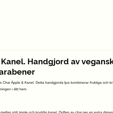
& Kanel. Handgjord av vegansk
 parabener
 Chai Äpple & Kanel. Detta handgjorda ljus kombinerar fruktiga och kry
ningen i ditt hem.
 mellan sött äpple och kryddig kanel. Doften av chai ger en extra dimen