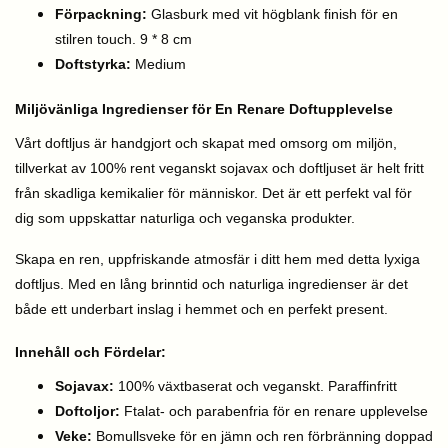
Förpackning:
Glasburk med vit högblank finish för en
stilren touch. 9 * 8 cm
Doftstyrka:
Medium
Miljövänliga Ingredienser för En Renare Doftupplevelse
Vårt doftljus är handgjort och skapat med omsorg om miljön,
tillverkat av 100% rent veganskt sojavax och doftljuset är helt fritt
från skadliga kemikalier för människor. Det är ett perfekt val för
dig som uppskattar naturliga och veganska produkter.
Skapa en ren, uppfriskande atmosfär i ditt hem med detta lyxiga
doftljus. Med en lång brinntid och naturliga ingredienser är det
både ett underbart inslag i hemmet och en perfekt present.
Innehåll och Fördelar:
Sojavax:
100% växtbaserat och veganskt. Paraffinfritt
Doftoljor:
Ftalat- och parabenfria för en renare upplevelse
Veke:
Bomullsveke för en jämn och ren förbränning doppad