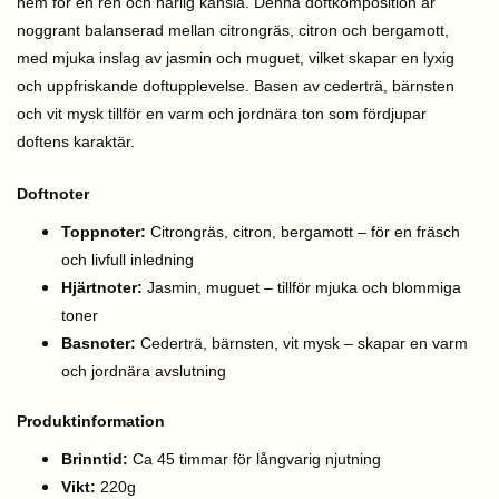
hem för en ren och härlig känsla. Denna doftkomposition är
noggrant balanserad mellan citrongräs, citron och bergamott,
med mjuka inslag av jasmin och muguet, vilket skapar en lyxig
och uppfriskande doftupplevelse. Basen av cederträ, bärnsten
och vit mysk tillför en varm och jordnära ton som fördjupar
doftens karaktär.
Doftnoter
Toppnoter:
Citrongräs, citron, bergamott – för en fräsch
och livfull inledning
Hjärtnoter:
Jasmin, muguet – tillför mjuka och blommiga
toner
Basnoter:
Cederträ, bärnsten, vit mysk – skapar en varm
och jordnära avslutning
Produktinformation
Brinntid:
Ca 45 timmar för långvarig njutning
Vikt:
220g